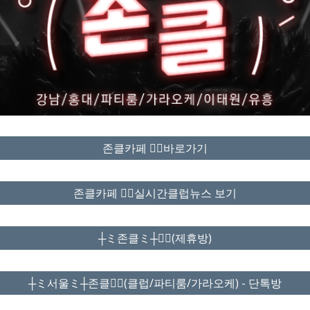
존클카페 ❤️‍🔥바로가기
존클카페 ❤️‍🔥실시간클럽뉴스 보기
┼ミ존클ミ┼❤️‍🔥(제휴방)
┼ミ서울ミ┼존클❤️‍🔥(클럽/파티룸/가라오케) - 단톡방