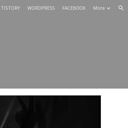
TISTORY
WORDPRESS
FACEBOOK
More
ion