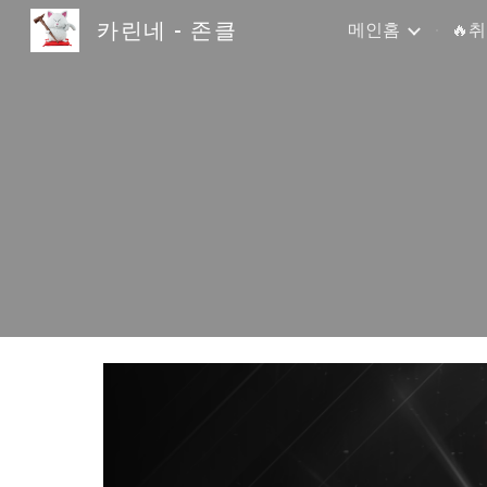
카린네 - 존클
메인홈
🔥
Sk