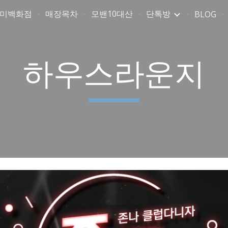
취미백화점
매장목차
모밴10대산
단톡방
BLOG
ip to main content
Skip to navigat
하우스라운지