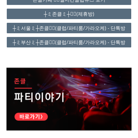
┼ミ존클ミ┼❤️‍🔥(제휴방)
┼ミ서울ミ┼존클❤️‍🔥(클럽/파티룸/가라오케) - 단톡방
┼ミ부산ミ┼존클❤️‍🔥(클럽/파티룸/가라오케) - 단톡방