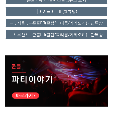
┼ミ존클ミ┼❤️‍🔥(제휴방)
┼ミ서울ミ┼존클❤️‍🔥(클럽/파티룸/가라오케) - 단톡방
┼ミ부산ミ┼존클❤️‍🔥(클럽/파티룸/가라오케) - 단톡방