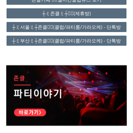
┼ミ존클ミ┼❤️‍🔥(제휴방)
┼ミ서울ミ┼존클❤️‍🔥(클럽/파티룸/가라오케) - 단톡방
┼ミ부산ミ┼존클❤️‍🔥(클럽/파티룸/가라오케) - 단톡방