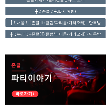
┼ミ존클ミ┼❤️‍🔥(제휴방)
┼ミ서울ミ┼존클❤️‍🔥(클럽/파티룸/가라오케) - 단톡방
┼ミ부산ミ┼존클❤️‍🔥(클럽/파티룸/가라오케) - 단톡방