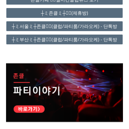
┼ミ존클ミ┼❤️‍🔥(제휴방)
┼ミ서울ミ┼존클❤️‍🔥(클럽/파티룸/가라오케) - 단톡방
┼ミ부산ミ┼존클❤️‍🔥(클럽/파티룸/가라오케) - 단톡방